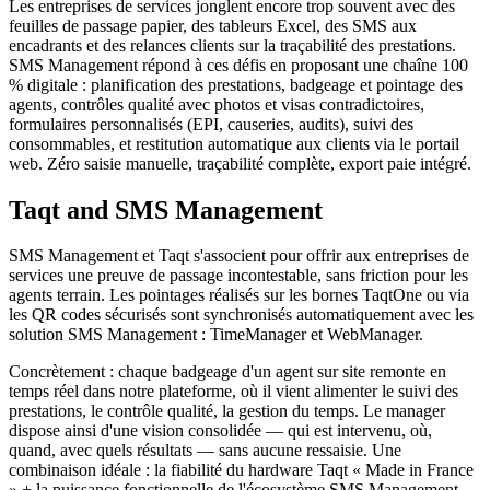
Les entreprises de services jonglent encore trop souvent avec des
feuilles de passage papier, des tableurs Excel, des SMS aux
encadrants et des relances clients sur la traçabilité des prestations.
SMS Management répond à ces défis en proposant une chaîne 100
% digitale : planification des prestations, badgeage et pointage des
agents, contrôles qualité avec photos et visas contradictoires,
formulaires personnalisés (EPI, causeries, audits), suivi des
consommables, et restitution automatique aux clients via le portail
web. Zéro saisie manuelle, traçabilité complète, export paie intégré.
Taqt and SMS Management
SMS Management et Taqt s'associent pour offrir aux entreprises de
services une preuve de passage incontestable, sans friction pour les
agents terrain. Les pointages réalisés sur les bornes TaqtOne ou via
les QR codes sécurisés sont synchronisés automatiquement avec les
solution SMS Management : TimeManager et WebManager.
Concrètement : chaque badgeage d'un agent sur site remonte en
temps réel dans notre plateforme, où il vient alimenter le suivi des
prestations, le contrôle qualité, la gestion du temps. Le manager
dispose ainsi d'une vision consolidée — qui est intervenu, où,
quand, avec quels résultats — sans aucune ressaisie. Une
combinaison idéale : la fiabilité du hardware Taqt « Made in France
» + la puissance fonctionnelle de l'écosystème SMS Management